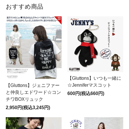
弊社からはメルマガのみの発信となり、メールで何かの
おすすめ商品
ご登録を呼びかけることはございません。
また、GULUTTONS(グルトンズ)では、公式のLINEはご
ざいませんので
リンク先に飛んだり、登録をされないようご注意くださ
い。
GULUTTONS(グルトンズ)からの情報は、メルマガのみ
となっております。
GULUTTONS(グルトンズ)や、ALL-MY-Tを語ったメール
に十分お気をつけください。
【Gluttons】いつも一緒に
☆Jenniferマスコット
【Gluttons】ジェニファー
なお、お客様情報は守られておりますので、どうぞご安
と仲良しエドワード☆コン
心ください。
600円(税込660円)
チワBOXリュック
2,950円(税込3,245円)
Tシャツは2枚以上がお得！
半袖Tシャツ2枚以上（セール商品以外）のご購入で