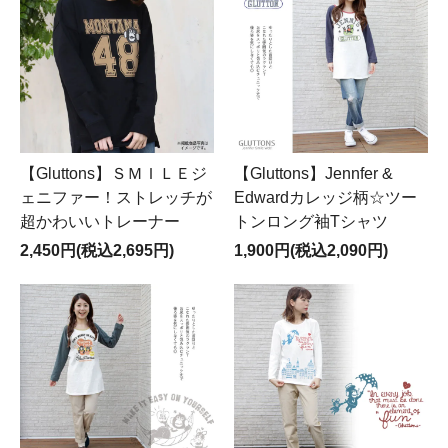
10%OFFになります。
メンズも対象商品となります。
自動返信メールは定価のままですが、後ほど訂正します
＊
【Gluttons】ＳＭＩＬＥジ
【Gluttons】Jennfer &
ェニファー！ストレッチが
Edwardカレッジ柄☆ツー
超かわいいトレーナー
トンロング袖Tシャツ
2,450円(税込2,695円)
1,900円(税込2,090円)